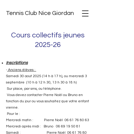
Tennis Club Nice Giordan
Cours collectifs jeunes
2025-26
Inscriptions
-
Anciens élèves :
Samedi 30 aout 2025 (14 h à 17 h), ou mercredi 3
septembre (10 h à 12 h 30, 13 h 30 à 18 h)
Sur place, par sms, ou téléphone.
Vous devez contacter Pierre Noël ou Bruno en
fonction du jour ou vous souhaitez que votre enfant
vienne.
Pour le :
Mercredi matin : Pierre Noël
06 61 76 80 63
Mercredi après midi : Bruno
06 69 19 50 81
Samedi : Pierre Noël
06 61 76 80