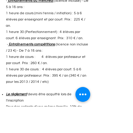
-
Entraînements du mercredi
(licence incluse) - De
5 à 18 ans :
1 heure de cours (mini tennis / initiation) : 5 à 6
élèves par enseignant et par court. Prix : 225 € /
an.
1 heure 30 (Perfectionnement) : 4 élèves par
court. 6 élèves par enseignant. Prix : 310 € / an.
-
Entraînements compétitions
(licence non incluse
/ 23 €) - De 7 à 18 ans :
1 heure de cours : 4 élèves par professeur et
par court. Prix : 260 € / an.
1 heure 30 de cours : 4 élèves par court. 5 à 6
élèves par professeur. Prix : 395 € / an (340 € / an
pour les 2013 / 2014 / etc)
Le règlement
devra être acquitté lors de
l'inscription
Pour des enfants d'une même famille, 10% de
réduction sur la 2ème inscription et suivantes.
L'inscription à l'école de tennis ne permet pas de
jouer sur les courts des différents centres en
dehors de l'école de tennis.