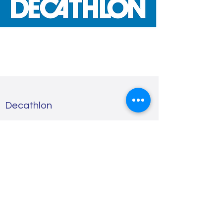
Decathlon
Avec la licence du Tcng, vous avez 10% de
remise sur les rayons raquettes
Prix des poses au 20/06/2019 :
Pose unique : 10 € (7 € pour les licenciés du
Tcng)
Contrat : 70 € pour 10 poses
Prix à titre indicatif de certains cordages (avec
la pose du cordage) au 20/06/2019 :
Cordage Decathlon entrée de game :
Monofilament 13 € / Multifilaments 16 €