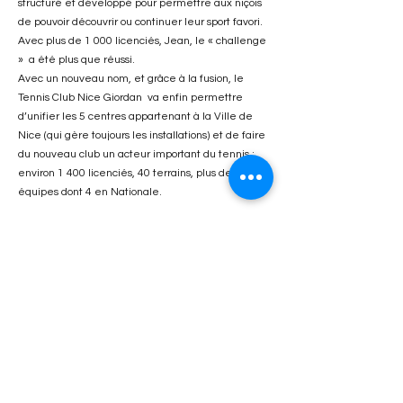
structuré et développé pour permettre aux niçois
de pouvoir découvrir ou continuer leur sport favori.
Avec plus de 1 000 licenciés, Jean, le « challenge
» a été plus que réussi.
Avec un nouveau nom, et grâce à la fusion, le
Tennis Club Nice Giordan va enfin permettre
d’unifier les 5 centres appartenant à la Ville de
Nice (qui gère toujours les installations) et de faire
du nouveau club un acteur important du tennis :
environ 1 400 licenciés, 40 terrains, plus de 70
équipes dont 4 en Nationale.
2024 - Les objectifs du club
restent les mêmes
Le 1er objectif de 1986 a permis de faire du Tcng
un club phare du Sud Est concernant la
compétition (voir onglet "Historique" / "Palmarès" /
"Médias" dans le menu horizontal.)
Ces principaux résultats en témoignent :
4 équipes en nationale (seulement 10 clubs en