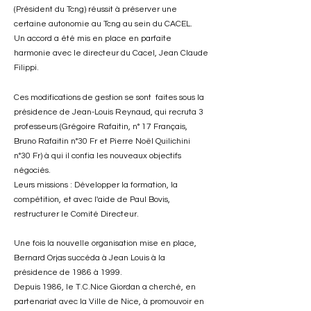
(Président du Tcng) réussit à préserver une
certaine autonomie au Tcng au sein du CACEL.
Un accord a été mis en place en parfaite
harmonie avec le directeur du Cacel, Jean Claude
Filippi.
Ces modifications de gestion se sont faites sous la
présidence de Jean-Louis Reynaud, qui recruta 3
professeurs (Grégoire Rafaitin, n° 17 Français,
Bruno Rafaitin n°30 Fr et Pierre Noël Quilichini
n°30 Fr) à qui il confia les nouveaux objectifs
négociés.
Leurs missions : Développer la formation, la
compétition, et avec l'aide de Paul Bovis,
restructurer le Comité Directeur.
Une fois la nouvelle organisation mise en place,
Bernard Orjas succéda à Jean Louis à la
présidence de 1986 à 1999.
Depuis 1986, le T.C.Nice Giordan a cherché, en
partenariat avec la Ville de Nice, à promouvoir en