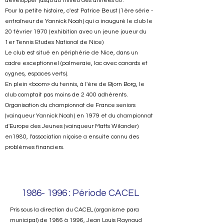
développer jusqu'au milieu des années 80.
Pour la petite histoire, c'est Patrice Beust (1ère série -
entraîneur de Yannick Noah) qui a inauguré le club le
20 février 1970 (exhibition avec un jeune joueur du
1er Tennis Etudes National de Nice)
Le club est situé en périphérie de Nice, dans un
cadre exceptionnel (palmeraie, lac avec canards et
cygnes, espaces verts).
En plein «boom» du tennis, à l'ère de Bjorn Borg, le
club comptait pas moins de 2 400 adhérents.
Organisation du championnat de France seniors
(vainqueur Yannick Noah) en 1979 et du championnat
d'Europe des Jeunes (vainqueur Matts Wilander)
en1980, l'association niçoise a ensuite connu des
problèmes financiers.
1986- 1996
: Période CACEL
Pris sous la direction du CACEL (organisme para
municipal) de 1986 à 1996, Jean Louis Raynaud