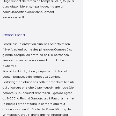
Hugo revient de temps en temps au club, toujours
aussi disponible et sympathique, malgré un
parcours sportif exceptionnellement
exceptionnel !!
Pascal Maria
Pascal est un enfant du club, ses parents et son
frère faisaient partie des piliers des Combes à sa
grande époque, où entre 70 et 120 personnes
venaient manger le week-end au club chez
« Charly ».
Pascal était intégré au groupe compétition et
passait beaucoup de temps aux Combes.
L’arbitrage en était à ses balbutiements et le club
qui a toujours cherché à promouvoir l’arbitrage (de
nombreux jeunes sont arbitres ou juges de lignse
au MCCC, à Roland Garros) a aidé Pascal à mettre
le pied à l’étrier et faire la carrière que tout
aficionados connaît : finale de Roland Garros, de
Wimbledon, etc . 1° grand arbitre international