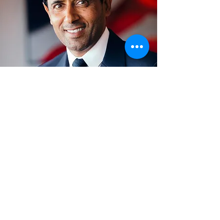
Nasser Al-Khelailfi
Nasser est arrivé au club avec l’équipe de tennis
du Qatar et André Mas, leur entraîneur. Nous
avons la chance de l’avoir connu alors qu’il n’était
qu’un jeune joueur anonyme en France.
Eh bien oui, on peut dire que Nasser était un
joueur très sérieux, discret et compétiteur. Il s’est
parfaitement intégré au groupe de jeunes
« azuréens » du club et a même fini par jouer pour
le club en division nationale dans les années 2000.
Ces 4, 5 années se sont très bien passées, et