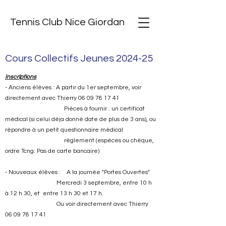
Tennis Club Nice Giordan
Cours Collectifs Jeunes 2024-25
Inscriptions
- Anciens élèves : A partir du 1er septembre, voir
directement avec Thierry
06 09 78 17 41
Pièces à fournir : un certificat
médical (si celui déja donné date de plus de 3 ans), ou
répondre à un petit questionnaire médical
règlement (espèces ou chèque,
ordre Tcng. Pas de carte bancaire)
- Nouveaux élèves : A la journée "Portes Ouvertes"
Mercredi 3 septembre, entre 10 h
à 12 h 30, et entre 13 h 30 et 17 h.
Ou voir directement avec Thierry
06 09 78 17 41